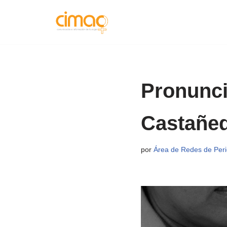
Saltar
al
contenido
Pronunci
Castañe
por
Área de Redes de Perio