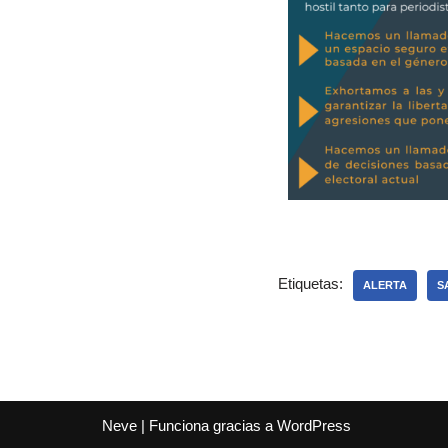
Etiquetas:
ALERTA
S
Neve
| Funciona gracias a
WordPress