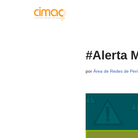
Saltar
al
contenido
#Alerta 
por
Área de Redes de Perio