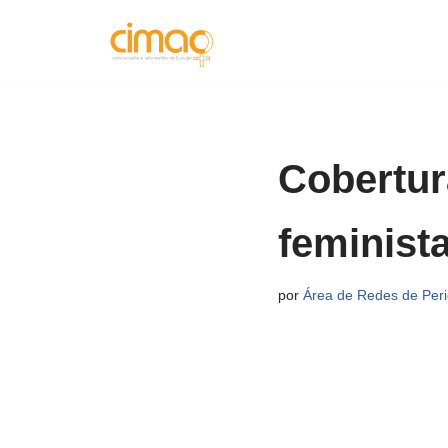
Saltar
al
contenido
Cobertur
feminist
por
Área de Redes de Perio