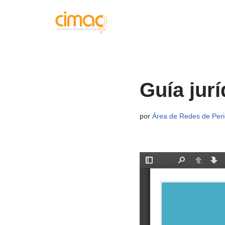
Saltar
al
contenido
Guía jur
por
Área de Redes de Perio