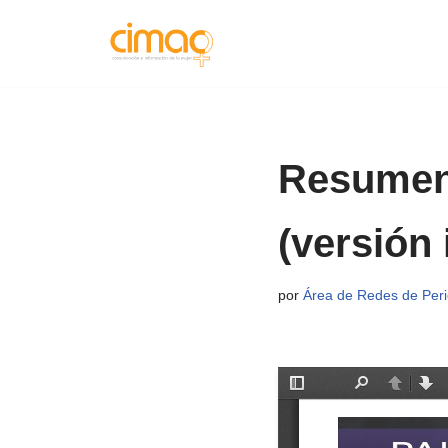
Saltar
al
contenido
Resumen 
(versión 
por
Área de Redes de Perio