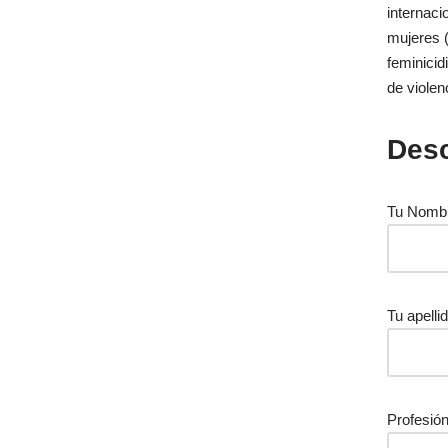
internaci
mujeres 
feminicid
de violen
Desc
Tu Nombr
Tu apelli
Profesión