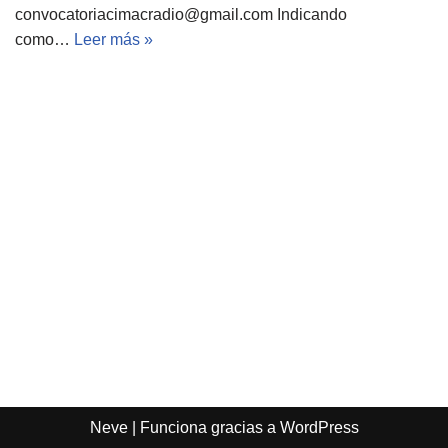
convocatoriacimacradio@gmail.com
Indicando
como…
Leer más »
Neve
| Funciona gracias a
WordPress