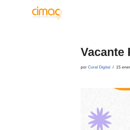
Saltar
al
contenido
Vacante 
por
Coral Digital
15 ener