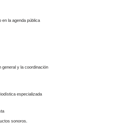
o en la agenda pública
n general y la coordinación
riodística especializada
sta
ductos sonoros.