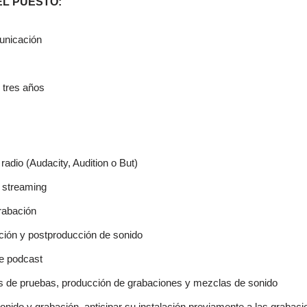
L PUESTO:
unicación
 tres años
radio (Audacity, Audition o But)
 streaming
rabación
ción y postproducción de sonido
e podcast
 de pruebas, producción de grabaciones y mezclas de sonido
onido y grabación, anticipar su instalación previamente a las grabac