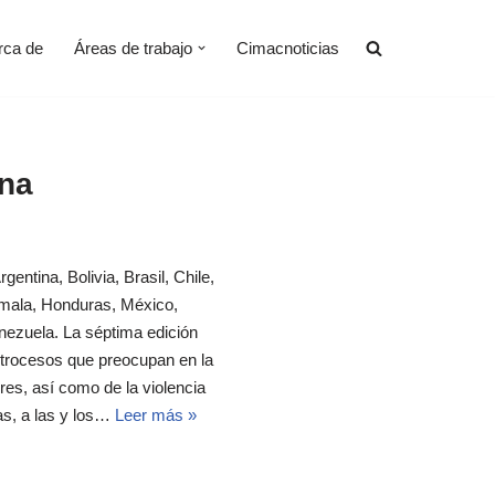
rca de
Áreas de trabajo
Cimacnoticias
na
entina, Bolivia, Brasil, Chile,
emala, Honduras, México,
ezuela. La séptima edición
trocesos que preocupan en la
es, así como de la violencia
ias, a las y los…
Leer más »