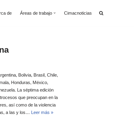
rca de
Áreas de trabajo
Cimacnoticias
na
entina, Bolivia, Brasil, Chile,
emala, Honduras, México,
ezuela. La séptima edición
trocesos que preocupan en la
es, así como de la violencia
ias, a las y los…
Leer más »