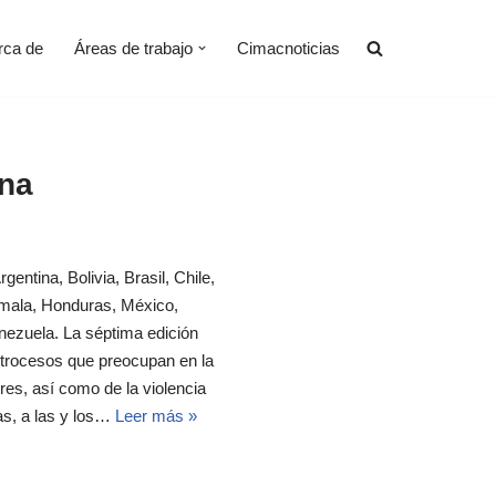
rca de
Áreas de trabajo
Cimacnoticias
na
entina, Bolivia, Brasil, Chile,
emala, Honduras, México,
ezuela. La séptima edición
trocesos que preocupan en la
es, así como de la violencia
ias, a las y los…
Leer más »